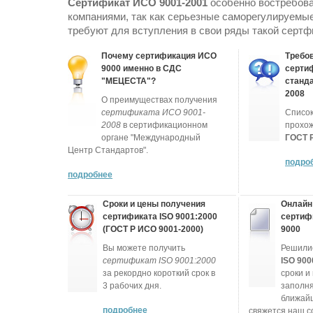
Сертификат ИСО 9001-2001
особенно востребов
компаниями, так как серьезные саморегулируемы
требуют для вступления в свои ряды такой сертф
Почему сертификация ИСО
Требов
9000 именно в СДС
серти
"МЕЦЕСТА"?
станд
2008
О преимуществах получения
сертификата ИСО 9001-
Список
2008
в сертификационном
прохо
органе "Международный
ГОСТ 
Центр Стандартов".
подро
подробнее
Сроки и цены получения
Онлайн
сертификата ISO 9001:2000
сертиф
(ГОСТ Р ИСО 9001-2000)
9000
Вы можете получить
Решили
сертификат ISO 9001:2000
ISO 900
за рекордно короткий срок в
сроки и
3 рабочих дня.
заполня
ближай
подробнее
свяжется наш с